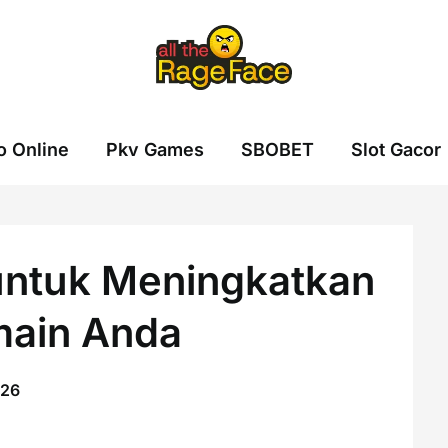
o Online
Pkv Games
SBOBET
Slot Gacor
untuk Meningkatkan
main Anda
026