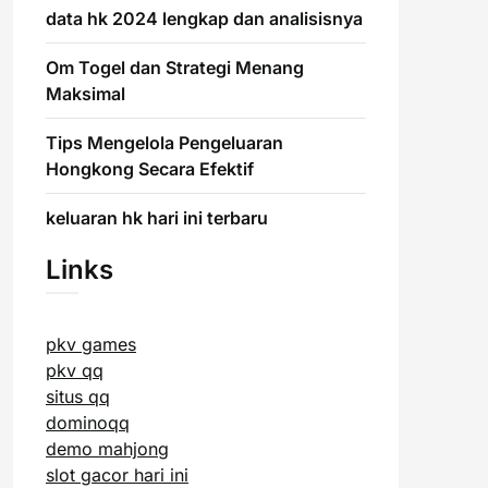
data hk 2024 lengkap dan analisisnya
Om Togel dan Strategi Menang
Maksimal
Tips Mengelola Pengeluaran
Hongkong Secara Efektif
keluaran hk hari ini terbaru
Links
pkv games
pkv qq
situs qq
dominoqq
demo mahjong
slot gacor hari ini