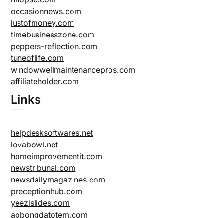
occasionnews.com
lustofmoney.com
timebusinesszone.com
peppers-reflection.com
tuneoflife.com
windowwellmaintenancepros.com
affiliateholder.com
Links
helpdesksoftwares.net
lovabowl.net
homeimprovementit.com
newstribunal.com
newsdailymagazines.com
preceptionhub.com
yeezislides.com
aobongdatotem.com