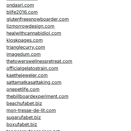
ondasrl.com
blife2016.com
glutenfreesnowboarder.com
lizmorrowdesign.com
healwithcannabidiol.com
kioskpages.com
trianglecurry.com
imagedum.com
thetowerswellnessretreat.com
officialgelatostrain.com
kaethejeweler.com
sattamatkasattaking.com
onepetlife.com
thebillboardexperiment.com
beachufabet.biz
mon-tresse-de-lit.com
sugarufabet.biz
boxufabet.biz