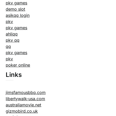
pkv games
demo slot
asikqq login
pkv
pkv games
ahliqq
pkv qq
qq
pkv games
pkv
poker online
Links
jimsfamousbbq.com
libertywalk-usa.com
australiamovie.net
gizmobird.co.uk