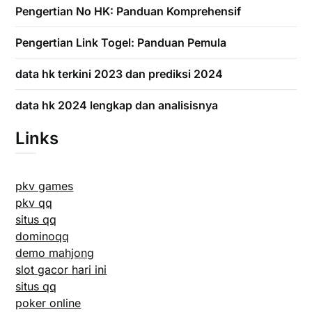
Pengertian No HK: Panduan Komprehensif
Pengertian Link Togel: Panduan Pemula
data hk terkini 2023 dan prediksi 2024
data hk 2024 lengkap dan analisisnya
Links
pkv games
pkv qq
situs qq
dominoqq
demo mahjong
slot gacor hari ini
situs qq
poker online