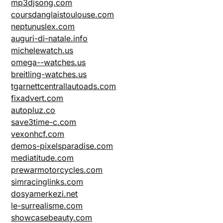
mp3djsong.com
coursdanglaistoulouse.com
neptunuslex.com
auguri-di-natale.info
michelewatch.us
omega--watches.us
breitling-watches.us
tgarnettcentrallautoads.com
fixadvert.com
autopluz.co
save3time-c.com
vexonhcf.com
demos-pixelsparadise.com
mediatitude.com
prewarmotorcycles.com
simracinglinks.com
dosyamerkezi.net
le-surrealisme.com
showcasebeauty.com