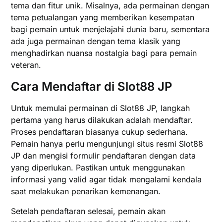
tema dan fitur unik. Misalnya, ada permainan dengan
tema petualangan yang memberikan kesempatan
bagi pemain untuk menjelajahi dunia baru, sementara
ada juga permainan dengan tema klasik yang
menghadirkan nuansa nostalgia bagi para pemain
veteran.
Cara Mendaftar di Slot88 JP
Untuk memulai permainan di Slot88 JP, langkah
pertama yang harus dilakukan adalah mendaftar.
Proses pendaftaran biasanya cukup sederhana.
Pemain hanya perlu mengunjungi situs resmi Slot88
JP dan mengisi formulir pendaftaran dengan data
yang diperlukan. Pastikan untuk menggunakan
informasi yang valid agar tidak mengalami kendala
saat melakukan penarikan kemenangan.
Setelah pendaftaran selesai, pemain akan