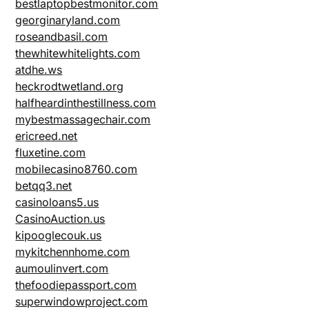
bestlaptopbestmonitor.com
georginaryland.com
roseandbasil.com
thewhitewhitelights.com
atdhe.ws
heckrodtwetland.org
halfheardinthestillness.com
mybestmassagechair.com
ericreed.net
fluxetine.com
mobilecasino8760.com
betqq3.net
casinoloans5.us
CasinoAuction.us
kipooglecouk.us
mykitchennhome.com
aumoulinvert.com
thefoodiepassport.com
superwindowproject.com