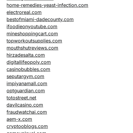
home-remedies-yeast-infection.com
electroreal.com
bestofmiami-dadecounty.com
ifoodieonyoutube.com
mineshoppingcart.com
topworkoutsupplies.com
mouthshutreviews.com
hirzadesalta.com
digitallifeopoly.com
casinobubbles.com
seputargym.com
impiyanamall.com
optguardian.com
totostreet.net
davilcasino.com
fraudwatchai.com
aem-x.com
cryptooblogs.com