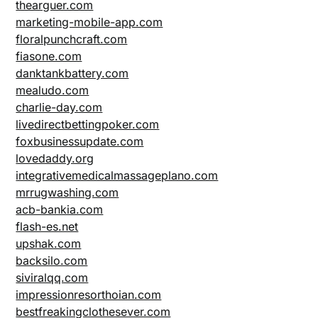
thearguer.com
marketing-mobile-app.com
floralpunchcraft.com
fiasone.com
danktankbattery.com
mealudo.com
charlie-day.com
livedirectbettingpoker.com
foxbusinessupdate.com
lovedaddy.org
integrativemedicalmassageplano.com
mrrugwashing.com
acb-bankia.com
flash-es.net
upshak.com
backsilo.com
siviralqq.com
impressionresorthoian.com
bestfreakingclothesever.com