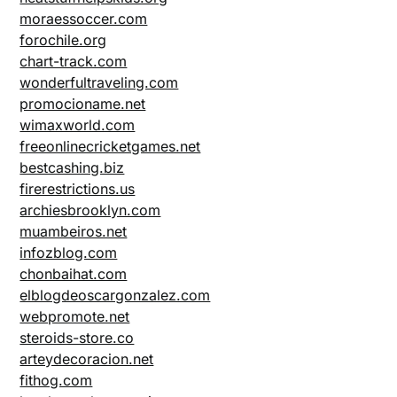
moraessoccer.com
forochile.org
chart-track.com
wonderfultraveling.com
promocioname.net
wimaxworld.com
freeonlinecricketgames.net
bestcashing.biz
firerestrictions.us
archiesbrooklyn.com
muambeiros.net
infozblog.com
chonbaihat.com
elblogdeoscargonzalez.com
webpromote.net
steroids-store.co
arteydecoracion.net
fithog.com