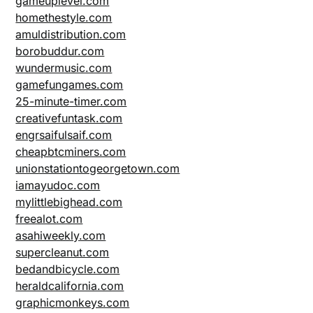
gameuplevel.com
homethestyle.com
amuldistribution.com
borobuddur.com
wundermusic.com
gamefungames.com
25-minute-timer.com
creativefuntask.com
engrsaifulsaif.com
cheapbtcminers.com
unionstationtogeorgetown.com
iamayudoc.com
mylittlebighead.com
freealot.com
asahiweekly.com
supercleanut.com
bedandbicycle.com
heraldcalifornia.com
graphicmonkeys.com