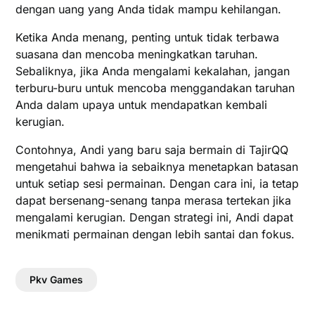
dengan uang yang Anda tidak mampu kehilangan.
Ketika Anda menang, penting untuk tidak terbawa
suasana dan mencoba meningkatkan taruhan.
Sebaliknya, jika Anda mengalami kekalahan, jangan
terburu-buru untuk mencoba menggandakan taruhan
Anda dalam upaya untuk mendapatkan kembali
kerugian.
Contohnya, Andi yang baru saja bermain di TajirQQ
mengetahui bahwa ia sebaiknya menetapkan batasan
untuk setiap sesi permainan. Dengan cara ini, ia tetap
dapat bersenang-senang tanpa merasa tertekan jika
mengalami kerugian. Dengan strategi ini, Andi dapat
menikmati permainan dengan lebih santai dan fokus.
Pkv Games