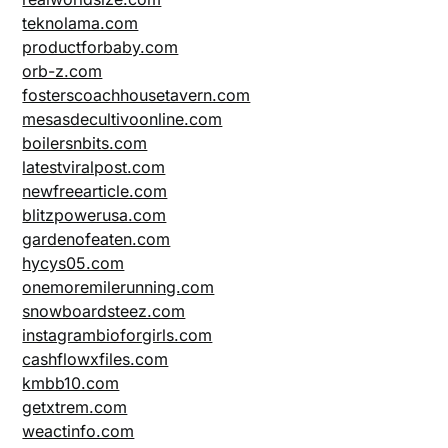
teknolama.com
productforbaby.com
orb-z.com
fosterscoachhousetavern.com
mesasdecultivoonline.com
boilersnbits.com
latestviralpost.com
newfreearticle.com
blitzpowerusa.com
gardenofeaten.com
hycys05.com
onemoremilerunning.com
snowboardsteez.com
instagrambioforgirls.com
cashflowxfiles.com
kmbb10.com
getxtrem.com
weactinfo.com