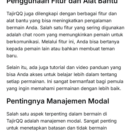
Penggunaan Fitur dan Alat Bantu
TajirQQ juga dilengkapi dengan berbagai fitur dan
alat bantu yang bisa meningkatkan pengalaman
bermain Anda. Salah satu fitur yang sering digunakan
adalah chat room yang memungkinkan pemain untuk
berkomunikasi. Melalui fitur ini, Anda bisa bertanya
kepada pemain lain atau bahkan membuat teman
baru.
Selain itu, ada juga tutorial dan video panduan yang
bisa Anda akses untuk belajar lebih dalam tentang
setiap permainan. Ini sangat bermanfaat bagi pemula
yang ingin memahami permainan dengan lebih baik.
Pentingnya Manajemen Modal
Salah satu aspek terpenting dalam bermain di
TajirQQ adalah manajemen modal. Sangat penting
untuk menetapkan batasan dan tidak bermain