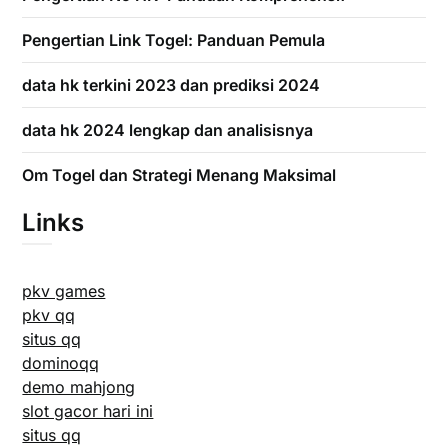
Pengertian Link Togel: Panduan Pemula
data hk terkini 2023 dan prediksi 2024
data hk 2024 lengkap dan analisisnya
Om Togel dan Strategi Menang Maksimal
Links
pkv games
pkv qq
situs qq
dominoqq
demo mahjong
slot gacor hari ini
situs qq