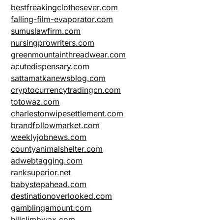
bestfreakingclothesever.com
falling-film-evaporator.com
sumuslawfirm.com
nursingprowriters.com
greenmountainthreadwear.com
acutedispensary.com
sattamatkanewsblog.com
cryptocurrencytradingcn.com
totowaz.com
charlestonwipesettlement.com
brandfollowmarket.com
weeklyjobnews.com
countyanimalshelter.com
adwebtagging.com
ranksuperior.net
babystepahead.com
destinationoverlooked.com
gamblingamount.com
hillclimbwax.com