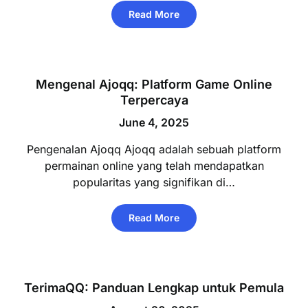
Read More
Mengenal Ajoqq: Platform Game Online
Terpercaya
June 4, 2025
Pengenalan Ajoqq Ajoqq adalah sebuah platform
permainan online yang telah mendapatkan
popularitas yang signifikan di…
Read More
TerimaQQ: Panduan Lengkap untuk Pemula