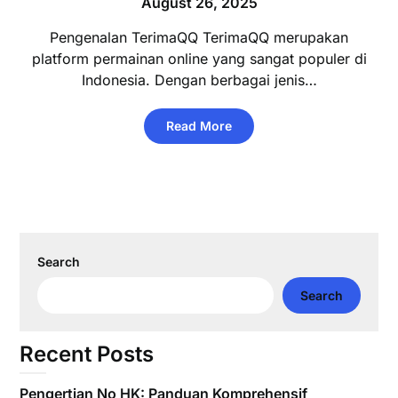
August 26, 2025
Pengenalan TerimaQQ TerimaQQ merupakan
platform permainan online yang sangat populer di
Indonesia. Dengan berbagai jenis…
Read More
Search
Search
Recent Posts
Pengertian No HK: Panduan Komprehensif