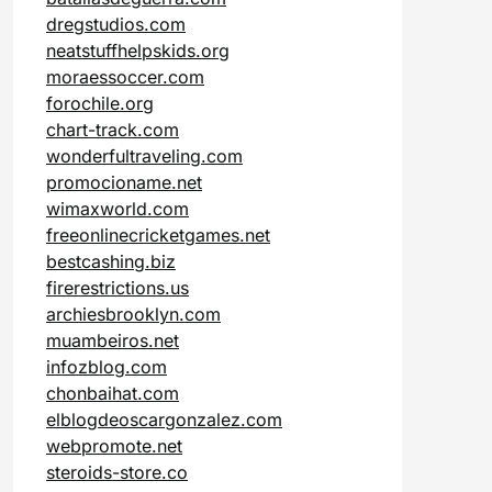
dregstudios.com
neatstuffhelpskids.org
moraessoccer.com
forochile.org
chart-track.com
wonderfultraveling.com
promocioname.net
wimaxworld.com
freeonlinecricketgames.net
bestcashing.biz
firerestrictions.us
archiesbrooklyn.com
muambeiros.net
infozblog.com
chonbaihat.com
elblogdeoscargonzalez.com
webpromote.net
steroids-store.co