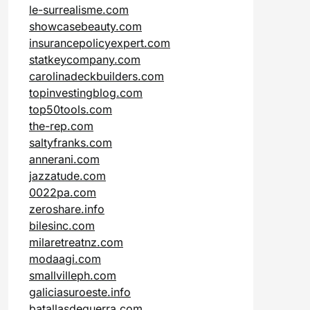
le-surrealisme.com
showcasebeauty.com
insurancepolicyexpert.com
statkeycompany.com
carolinadeckbuilders.com
topinvestingblog.com
top50tools.com
the-rep.com
saltyfranks.com
annerani.com
jazzatude.com
0022pa.com
zeroshare.info
bilesinc.com
milaretreatnz.com
modaagi.com
smallvilleph.com
galiciasuroeste.info
batallasdeguerra.com