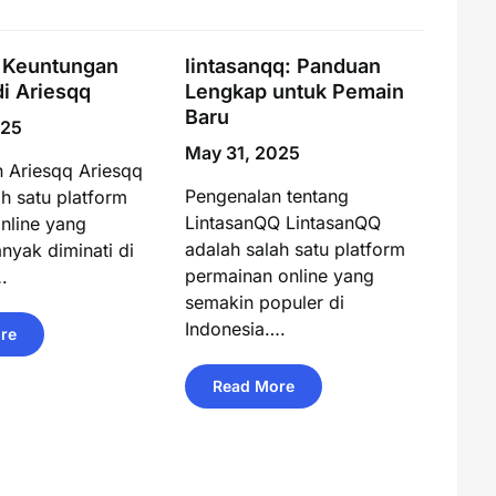
 Keuntungan
lintasanqq: Panduan
i Ariesqq
Lengkap untuk Pemain
Baru
025
May 31, 2025
 Ariesqq Ariesqq
Pengenalan tentang
h satu platform
LintasanQQ LintasanQQ
online yang
adalah salah satu platform
nyak diminati di
permainan online yang
.
semakin populer di
Indonesia….
re
Read More