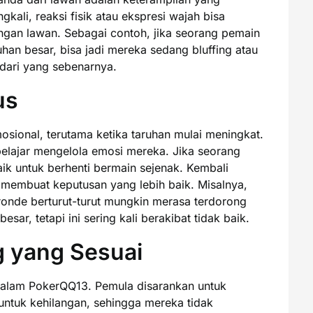
ali, reaksi fisik atau ekspresi wajah bisa
gan lawan. Sebagai contoh, jika seorang pemain
an besar, bisa jadi mereka sedang bluffing atau
 dari yang sebenarnya.
us
sional, terutama ketika taruhan mulai meningkat.
 belajar mengelola emosi mereka. Jika seorang
aik untuk berhenti bermain sejenak. Kembali
 membuat keputusan yang lebih baik. Misalnya,
onde berturut-turut mungkin merasa terdorong
ar, tetapi ini sering kali berakibat tidak baik.
 yang Sesuai
alam PokerQQ13. Pemula disarankan untuk
tuk kehilangan, sehingga mereka tidak