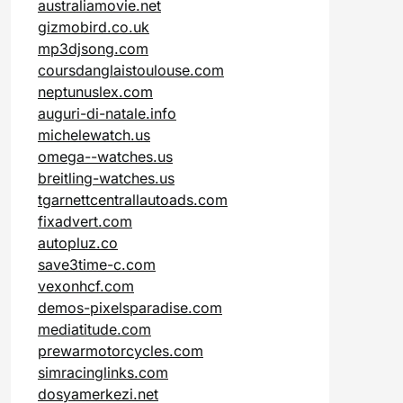
australiamovie.net
gizmobird.co.uk
mp3djsong.com
coursdanglaistoulouse.com
neptunuslex.com
auguri-di-natale.info
michelewatch.us
omega--watches.us
breitling-watches.us
tgarnettcentrallautoads.com
fixadvert.com
autopluz.co
save3time-c.com
vexonhcf.com
demos-pixelsparadise.com
mediatitude.com
prewarmotorcycles.com
simracinglinks.com
dosyamerkezi.net