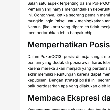
Salah satu aspek terpenting dalam PokerQQ
Pemain yang hanya mengandalkan keberuntu
ini. Contohnya, ketika seorang pemain memili
mungkin ingin ‘raise’ untuk meningkatkan t
Namun, jika kartu yang diperoleh tidak menjan
mempertaruhkan lebih banyak chip.
Memperhatikan Posisi
Dalam PokerQQ13, posisi di meja sangat me
pemain yang duduk di posisi awal harus leb
karena mereka akan menjadi yang pertama ber
akhir memiliki keuntungan karena dapat me
keputusan. Dengan strategi posisi ini, seo
baik berdasarkan apa yang dilakukan oleh l
Membaca Ekspresi d
Kemampuan membaca ekspresi dan tanda-tan