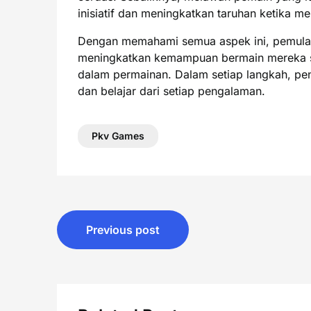
inisiatif dan meningkatkan taruhan ketika me
Dengan memahami semua aspek ini, pemula 
meningkatkan kemampuan bermain mereka s
dalam permainan. Dalam setiap langkah, pe
dan belajar dari setiap pengalaman.
Pkv Games
Post
Previous post
navigation