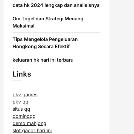
data hk 2024 lengkap dan analisisnya
Om Togel dan Strategi Menang
Maksimal
Tips Mengelola Pengeluaran
Hongkong Secara Efektif
keluaran hk hari ini terbaru
Links
pkv games
pkv qq
situs qq
dominoqq
demo mahjong
slot gacor hari ini