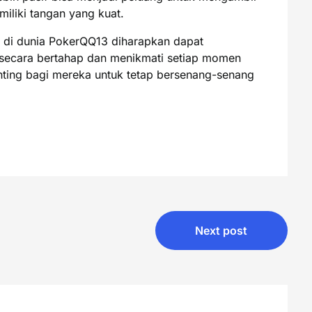
miliki tangan yang kuat.
di dunia PokerQQ13 diharapkan dapat
ecara bertahap dan menikmati setiap momen
nting bagi mereka untuk tetap bersenang-senang
Next post