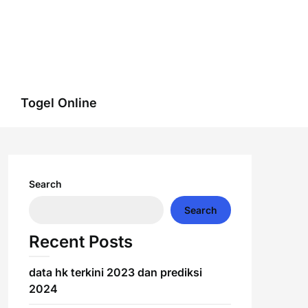
Togel Online
Search
Search
Recent Posts
data hk terkini 2023 dan prediksi
2024