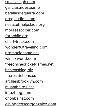
smallvilleph.com
galiciasuroeste.info
batallasdeguerra.com
dregstudios.com
neatstuffhelpskids.org
moraessoccer.com
forochile.org
chart-track.com
wonderfultraveling.com
promocioname.net
wimaxworld.com
freeonlinecricketgames.net
bestcashing.biz
firerestrictions.us
archiesbrooklyn.com
muambeiros.net
infozblog.com
chonbaihat.com
elblogdeoscargonzalez.com