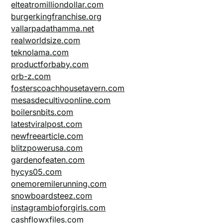
elteatromilliondollar.com
burgerkingfranchise.org
vallarpadathamma.net
realworldsize.com
teknolama.com
productforbaby.com
orb-z.com
fosterscoachhousetavern.com
mesasdecultivoonline.com
boilersnbits.com
latestviralpost.com
newfreearticle.com
blitzpowerusa.com
gardenofeaten.com
hycys05.com
onemoremilerunning.com
snowboardsteez.com
instagrambioforgirls.com
cashflowxfiles.com