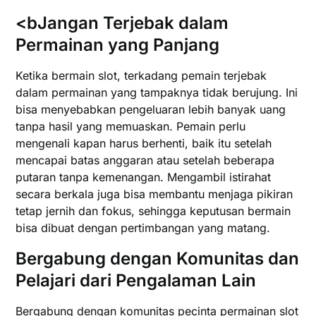
<bJangan Terjebak dalam
Permainan yang Panjang
Ketika bermain slot, terkadang pemain terjebak
dalam permainan yang tampaknya tidak berujung. Ini
bisa menyebabkan pengeluaran lebih banyak uang
tanpa hasil yang memuaskan. Pemain perlu
mengenali kapan harus berhenti, baik itu setelah
mencapai batas anggaran atau setelah beberapa
putaran tanpa kemenangan. Mengambil istirahat
secara berkala juga bisa membantu menjaga pikiran
tetap jernih dan fokus, sehingga keputusan bermain
bisa dibuat dengan pertimbangan yang matang.
Bergabung dengan Komunitas dan
Pelajari dari Pengalaman Lain
Bergabung dengan komunitas pecinta permainan slot