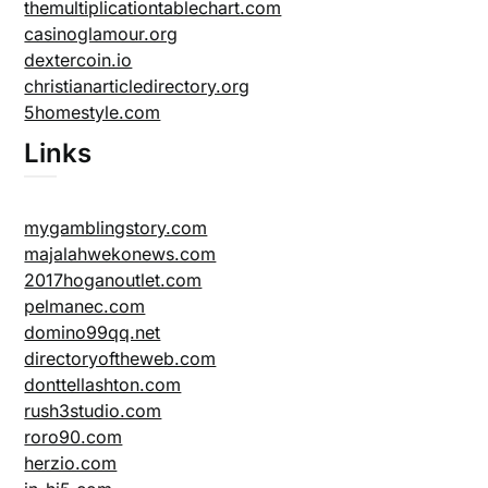
themultiplicationtablechart.com
casinoglamour.org
dextercoin.io
christianarticledirectory.org
5homestyle.com
Links
mygamblingstory.com
majalahwekonews.com
2017hoganoutlet.com
pelmanec.com
domino99qq.net
directoryoftheweb.com
donttellashton.com
rush3studio.com
roro90.com
herzio.com