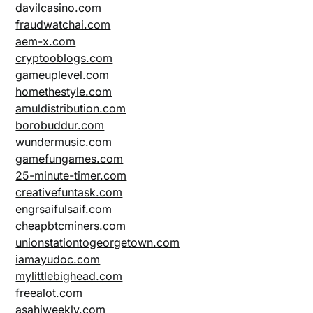
davilcasino.com
fraudwatchai.com
aem-x.com
cryptooblogs.com
gameuplevel.com
homethestyle.com
amuldistribution.com
borobuddur.com
wundermusic.com
gamefungames.com
25-minute-timer.com
creativefuntask.com
engrsaifulsaif.com
cheapbtcminers.com
unionstationtogeorgetown.com
iamayudoc.com
mylittlebighead.com
freealot.com
asahiweekly.com