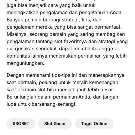
juga bisa menjadi cara yang baik untuk
meningkatkan pengalaman dan pengetahuan Anda.
Banyak pemain berbagi strategi, tips, dan
pengalaman mereka yang bisa sangat bermanfaat.
Misalnya, seorang pemain yang sering membagikan
pengalaman tentang slot favoritnya dan strategi yang
dia gunakan seringkali dapat membantu anggota
komunitas lainnya menemukan permainan yang lebih
menguntungkan.
Dengan memahami tips-tips ini dan menerapkannya
saat bermain, peluang untuk meraih kemenangan
saat bermain slot bisa menjadi jauh lebih besar.
Beruntunglah dalam permainan Anda, dan jangan
lupa untuk bersenang-senang!
SBOBET
Slot Gacor
Togel Online