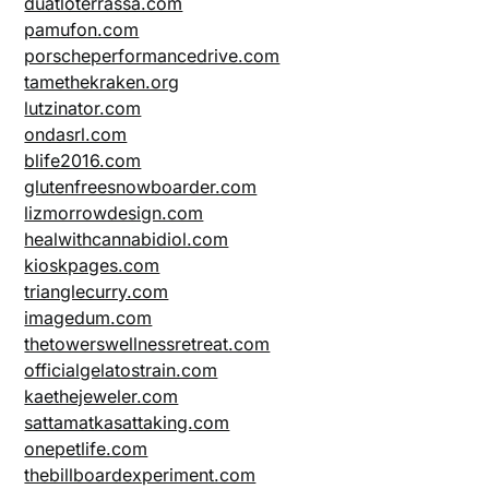
duatloterrassa.com
pamufon.com
porscheperformancedrive.com
tamethekraken.org
lutzinator.com
ondasrl.com
blife2016.com
glutenfreesnowboarder.com
lizmorrowdesign.com
healwithcannabidiol.com
kioskpages.com
trianglecurry.com
imagedum.com
thetowerswellnessretreat.com
officialgelatostrain.com
kaethejeweler.com
sattamatkasattaking.com
onepetlife.com
thebillboardexperiment.com