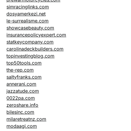
simracinglinks.com
dosyamerkezi.net
le-surrealisme.com
showcasebeauty.com
insurancepolicyexpert.com
statkeycompany.com
carolinadeckbuilders.com
topinvestingblog.com
top50tools.com
the-rep.com
saltyfranks.com
annerani.com
jazzatude.com
0022pa.com
zeroshare.info
bilesinc.com
milaretreatnz.com
modaagi.com