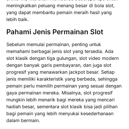
meningkatkan peluang menang besar di bola slot,
yang dapat membantu pemain meraih hasil yang
lebih baik.
Pahami Jenis Permainan Slot
Sebelum memulai permainan, penting untuk
memahami berbagai jenis slot yang tersedia. Ada
slot klasik dengan tiga gulungan, slot video modern
dengan banyak garis pembayaran, dan juga slot
progresif yang menawarkan jackpot besar. Setiap
jenis memiliki karakteristik yang berbeda, sehingga
pemain perlu memilih permainan yang sesuai dengan
gaya permainan mereka. Misalnya, slot progresif
mungkin lebih menarik bagi mereka yang mencari
hadiah besar, sementara slot klasik bisa jadi pilihan
bagi pemain yang lebih menyukai kesederhanaan
dalam bermain.