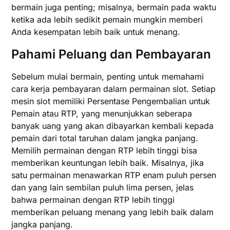
bermain juga penting; misalnya, bermain pada waktu
ketika ada lebih sedikit pemain mungkin memberi
Anda kesempatan lebih baik untuk menang.
Pahami Peluang dan Pembayaran
Sebelum mulai bermain, penting untuk memahami
cara kerja pembayaran dalam permainan slot. Setiap
mesin slot memiliki Persentase Pengembalian untuk
Pemain atau RTP, yang menunjukkan seberapa
banyak uang yang akan dibayarkan kembali kepada
pemain dari total taruhan dalam jangka panjang.
Memilih permainan dengan RTP lebih tinggi bisa
memberikan keuntungan lebih baik. Misalnya, jika
satu permainan menawarkan RTP enam puluh persen
dan yang lain sembilan puluh lima persen, jelas
bahwa permainan dengan RTP lebih tinggi
memberikan peluang menang yang lebih baik dalam
jangka panjang.