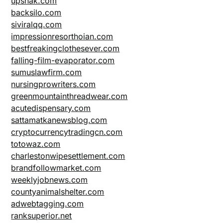
upshak.com
backsilo.com
siviralqq.com
impressionresorthoian.com
bestfreakingclothesever.com
falling-film-evaporator.com
sumuslawfirm.com
nursingprowriters.com
greenmountainthreadwear.com
acutedispensary.com
sattamatkanewsblog.com
cryptocurrencytradingcn.com
totowaz.com
charlestonwipesettlement.com
brandfollowmarket.com
weeklyjobnews.com
countyanimalshelter.com
adwebtagging.com
ranksuperior.net