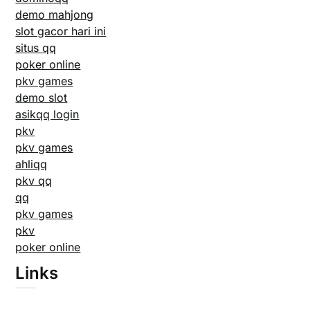
demo mahjong
slot gacor hari ini
situs qq
poker online
pkv games
demo slot
asikqq login
pkv
pkv games
ahliqq
pkv qq
qq
pkv games
pkv
poker online
Links