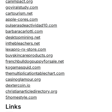
canimpact.org
goviralstudy.com
cartourism.net
apple-cores.com
pulserasdeactividad10.com
barbaracarlotti.com
desktopmining.net
inthebleachers.net
lexapro-rx-store.com
buyskincareproducts.org
frenchbulldogpuppyforsale.net
kogamasquid.com
themultiplicationtablechart.com
casinoglamour.org
dextercoin.io
christianarticledirectory.org
5homestyle.com
Links