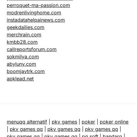
perroquet-ma-passion.com
modrenlivinghome.com
instadatahelpainews.com
geekdailies.com
merchrain.com
kmbb28.com
callreportsforum.com
sokmilya.com
abyluny.com
boomjavtrk.com
apklead.net
menuqq alternatif
|
pkv games
|
poker
|
poker online
|
pkv games qq
|
pkv games qq
|
pkv games qq
|
pkv games qq
|
pkv games qq
|
pg soft
|
bandarq
|