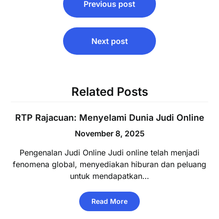
Previous post
navigation
Next post
Related Posts
RTP Rajacuan: Menyelami Dunia Judi Online
November 8, 2025
Pengenalan Judi Online Judi online telah menjadi
fenomena global, menyediakan hiburan dan peluang
untuk mendapatkan…
Read More