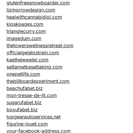
glutenfreesnowboarder.com
lizmorrowdesign.com
healwithcannabidiol.com
kioskpages.com
trianglecurry.com
imagedum.com
thetowerswellnessretreat.com
officialgelatostrain.com
kaethejeweler.com
sattamatkasattaking.com
onepetlife.com
thebillboardexperiment.com
beachufabet.biz
mon-tresse-de-lit.com
sugarufabet.biz
boxufabet.biz
topgearautoservices.net
figurine-jouet.com
your-facebook-address.com