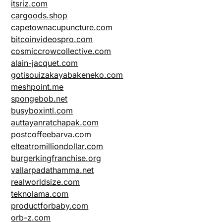
itsriz.com
cargoods.shop
capetownacupuncture.com
bitcoinvideospro.com
cosmiccrowcollective.com
alain-jacquet.com
gotisouizakayabakeneko.com
meshpoint.me
spongebob.net
busyboxintl.com
auttayanratchapak.com
postcoffeebarva.com
elteatromilliondollar.com
burgerkingfranchise.org
vallarpadathamma.net
realworldsize.com
teknolama.com
productforbaby.com
orb-z.com