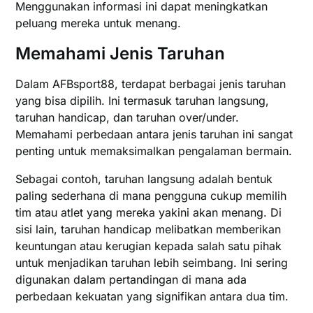
Menggunakan informasi ini dapat meningkatkan
peluang mereka untuk menang.
Memahami Jenis Taruhan
Dalam AFBsport88, terdapat berbagai jenis taruhan
yang bisa dipilih. Ini termasuk taruhan langsung,
taruhan handicap, dan taruhan over/under.
Memahami perbedaan antara jenis taruhan ini sangat
penting untuk memaksimalkan pengalaman bermain.
Sebagai contoh, taruhan langsung adalah bentuk
paling sederhana di mana pengguna cukup memilih
tim atau atlet yang mereka yakini akan menang. Di
sisi lain, taruhan handicap melibatkan memberikan
keuntungan atau kerugian kepada salah satu pihak
untuk menjadikan taruhan lebih seimbang. Ini sering
digunakan dalam pertandingan di mana ada
perbedaan kekuatan yang signifikan antara dua tim.