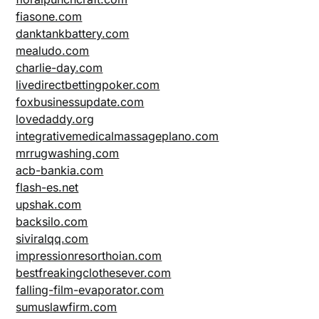
fiasone.com
danktankbattery.com
mealudo.com
charlie-day.com
livedirectbettingpoker.com
foxbusinessupdate.com
lovedaddy.org
integrativemedicalmassageplano.com
mrrugwashing.com
acb-bankia.com
flash-es.net
upshak.com
backsilo.com
siviralqq.com
impressionresorthoian.com
bestfreakingclothesever.com
falling-film-evaporator.com
sumuslawfirm.com