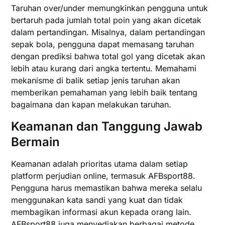
Taruhan over/under memungkinkan pengguna untuk
bertaruh pada jumlah total poin yang akan dicetak
dalam pertandingan. Misalnya, dalam pertandingan
sepak bola, pengguna dapat memasang taruhan
dengan prediksi bahwa total gol yang dicetak akan
lebih atau kurang dari angka tertentu. Memahami
mekanisme di balik setiap jenis taruhan akan
memberikan pemahaman yang lebih baik tentang
bagaimana dan kapan melakukan taruhan.
Keamanan dan Tanggung Jawab
Bermain
Keamanan adalah prioritas utama dalam setiap
platform perjudian online, termasuk AFBsport88.
Pengguna harus memastikan bahwa mereka selalu
menggunakan kata sandi yang kuat dan tidak
membagikan informasi akun kepada orang lain.
AFBsport88 juga menyediakan berbagai metode