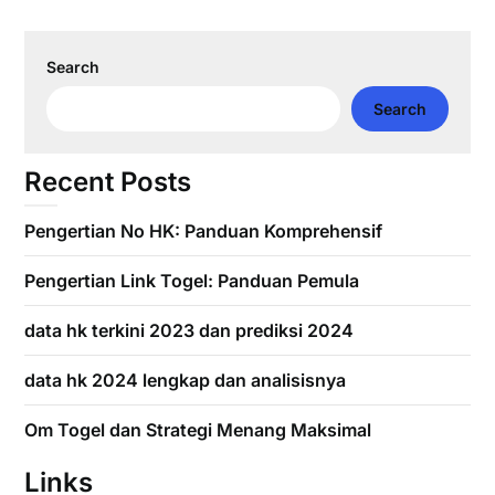
Search
Search
Recent Posts
Pengertian No HK: Panduan Komprehensif
Pengertian Link Togel: Panduan Pemula
data hk terkini 2023 dan prediksi 2024
data hk 2024 lengkap dan analisisnya
Om Togel dan Strategi Menang Maksimal
Links