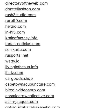
directoryoftheweb.com
donttellashton.com
rush3studio.com
roro90.com
herzio.com
in-hi5.com
krainafantasy.info
todas-noticias.com
senikartu.com
rusportal.net
watty.io
livinginthesun.info
itsriz.com
cargoods.shop
capetownacupuncture.com
bitcoinvideospro.com
cosmiccrowcollective.com
alain-jacquet.com
gotisouizakayabakeneko.com