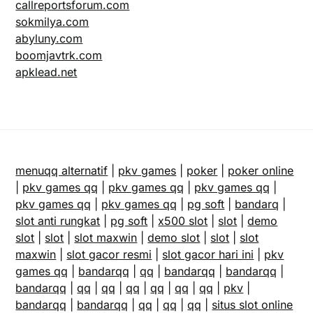
callreportsforum.com
sokmilya.com
abyluny.com
boomjavtrk.com
apklead.net
menuqq alternatif
|
pkv games
|
poker
|
poker online
|
pkv games qq
|
pkv games qq
|
pkv games qq
|
pkv games qq
|
pkv games qq
|
pg soft
|
bandarq
|
slot anti rungkat
|
pg soft
|
x500 slot
|
slot
|
demo
slot
|
slot
|
slot maxwin
|
demo slot
|
slot
|
slot
maxwin
|
slot gacor resmi
|
slot gacor hari ini
|
pkv
games qq
|
bandarqq
|
qq
|
bandarqq
|
bandarqq
|
bandarqq
|
qq
|
qq
|
qq
|
qq
|
qq
|
qq
|
pkv
|
bandarqq
|
bandarqq
|
qq
|
qq
|
qq
|
situs slot online