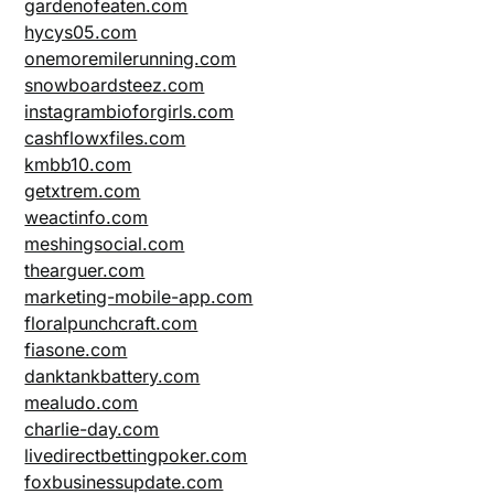
gardenofeaten.com
hycys05.com
onemoremilerunning.com
snowboardsteez.com
instagrambioforgirls.com
cashflowxfiles.com
kmbb10.com
getxtrem.com
weactinfo.com
meshingsocial.com
thearguer.com
marketing-mobile-app.com
floralpunchcraft.com
fiasone.com
danktankbattery.com
mealudo.com
charlie-day.com
livedirectbettingpoker.com
foxbusinessupdate.com