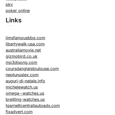
pkv
poker online
Links
jimsfamousbbq.com
libertywalk-usa.com
australiamovie.net
gizmobird.co.uk
mp3djsong.com
coursdanglaistoulouse.com
neptunuslex.com
auguri-di-natale.info
michelewatch.us
omega--watches.us
breitling-watches.us
tgarnettcentrallautoads.com
fixadvert.com