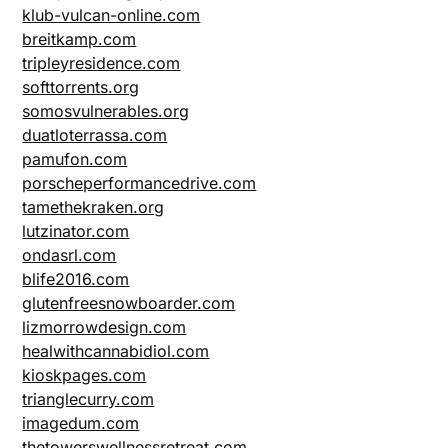
klub-vulcan-online.com
breitkamp.com
tripleyresidence.com
softtorrents.org
somosvulnerables.org
duatloterrassa.com
pamufon.com
porscheperformancedrive.com
tamethekraken.org
lutzinator.com
ondasrl.com
blife2016.com
glutenfreesnowboarder.com
lizmorrowdesign.com
healwithcannabidiol.com
kioskpages.com
trianglecurry.com
imagedum.com
thetowerswellnessretreat.com