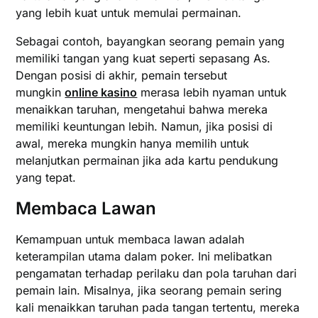
yang lebih kuat untuk memulai permainan.
Sebagai contoh, bayangkan seorang pemain yang
memiliki tangan yang kuat seperti sepasang As.
Dengan posisi di akhir, pemain tersebut
mungkin
online kasino
merasa lebih nyaman untuk
menaikkan taruhan, mengetahui bahwa mereka
memiliki keuntungan lebih. Namun, jika posisi di
awal, mereka mungkin hanya memilih untuk
melanjutkan permainan jika ada kartu pendukung
yang tepat.
Membaca Lawan
Kemampuan untuk membaca lawan adalah
keterampilan utama dalam poker. Ini melibatkan
pengamatan terhadap perilaku dan pola taruhan dari
pemain lain. Misalnya, jika seorang pemain sering
kali menaikkan taruhan pada tangan tertentu, mereka