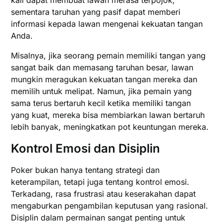
sementara taruhan yang pasif dapat memberi
informasi kepada lawan mengenai kekuatan tangan
Anda.
Misalnya, jika seorang pemain memiliki tangan yang
sangat baik dan memasang taruhan besar, lawan
mungkin meragukan kekuatan tangan mereka dan
memilih untuk melipat. Namun, jika pemain yang
sama terus bertaruh kecil ketika memiliki tangan
yang kuat, mereka bisa membiarkan lawan bertaruh
lebih banyak, meningkatkan pot keuntungan mereka.
Kontrol Emosi dan Disiplin
Poker bukan hanya tentang strategi dan
keterampilan, tetapi juga tentang kontrol emosi.
Terkadang, rasa frustrasi atau keserakahan dapat
mengaburkan pengambilan keputusan yang rasional.
Disiplin dalam permainan sangat penting untuk