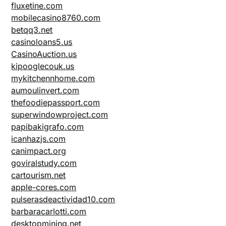
fluxetine.com
mobilecasino8760.com
betqq3.net
casinoloans5.us
CasinoAuction.us
kipooglecouk.us
mykitchennhome.com
aumoulinvert.com
thefoodiepassport.com
superwindowproject.com
papibakigrafo.com
icanhazjs.com
canimpact.org
goviralstudy.com
cartourism.net
apple-cores.com
pulserasdeactividad10.com
barbaracarlotti.com
desktopmining.net