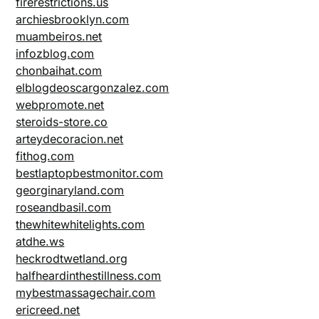
firerestrictions.us
archiesbrooklyn.com
muambeiros.net
infozblog.com
chonbaihat.com
elblogdeoscargonzalez.com
webpromote.net
steroids-store.co
arteydecoracion.net
fithog.com
bestlaptopbestmonitor.com
georginaryland.com
roseandbasil.com
thewhitewhitelights.com
atdhe.ws
heckrodtwetland.org
halfheardinthestillness.com
mybestmassagechair.com
ericreed.net